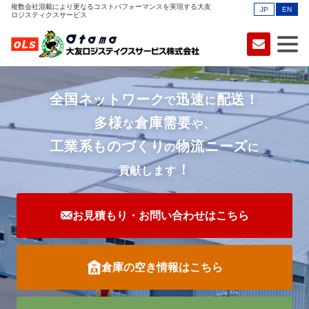
複数会社混載により更なるコストパフォーマンスを実現する大友
JP
EN
ロジスティクスサービス
全国ネットワーク
迅速
配送！
で
に
多様
倉庫需要
な
や、
工業系ものづくり
物流ニーズ
の
に
！
貢献します
お見積もり・お問い合わせは
こちら
倉庫の空き情報はこちら